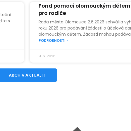
Fond pomoci olomouckým dětem 
pro rodiče
uteční
jďte s
Rada města Olomouce 2.6.2026 schválila vyhl
roku 2026 pro podávání žádosti o účelová d
olomouckým dětem. Žádosti mohou podávat 
PODROBNOSTI »
9. 6. 2026
ARCHIV AKTUALIT