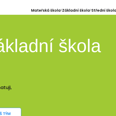
Mateřská škola
Základní škola
Střední škol
ákladní škola
atuji,
Š TÝM