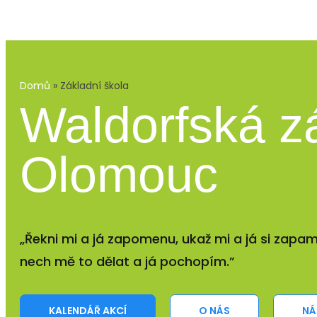
Domů
»
Základní škola
Waldorfská z
Olomouc
„Řekni mi a já zapomenu, ukaž mi a já si zapam
nech mě to dělat a já pochopím.”
KALENDÁŘ AKCÍ
O NÁS
NÁ