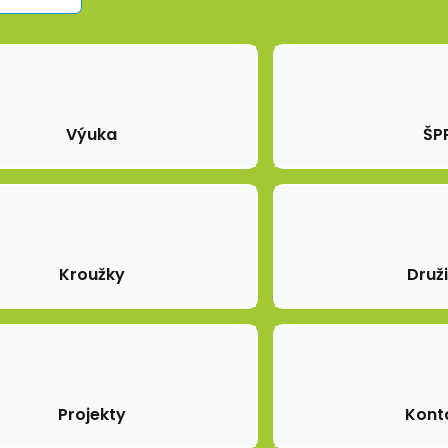
Výuka
ŠP
Kroužky
Druž
Projekty
Kont