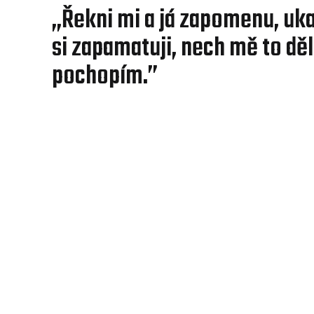
„Řekni mi a já zapomenu, uka
si zapamatuji, nech mě to děl
pochopím.”