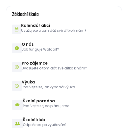
Základní škola
Kalendář akcí
Uvažujete o tom dát své dítko k nám?
O nás
Jak funguje Waldorf?
Pro zájemce
Uvažujete o tom dát své dítko k nám?
Výuka
Podívejte se, jak vypadá výuka
Školní poradna
Podívejte se, co plánujeme
Školní klub
Odpočinek po vyučování