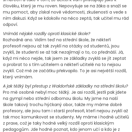
člověku, který je mu roven. Nepovyšuje se na žáka a snaží se
mu pomoct, aby získal nové vědomosti, zkušenosti a vede s
ním diskuzi. Když se kdokoliv na něco zeptá, tak učitel mu rád
odpoví.
Vnímáš nějaké rozdíly oproti
klasické škole?
Rozhodně ano. Vidím teď na střední škole, že někteří
profesoři nejsou až tak zvyklí na otázky od studentů, jsou
zvyklí, že studenti se až tak nezajímají o to, co přednáší. Já,
když mi něco nejde, tak jsem ze základky zvyklá se jít zeptat
a probrat to s tím učitelem a někteří učitelé na to nejsou
zvyklí. Což mě ze začátku překvapilo. To je asi největší rozdíl,
který vnímám.
A jak těžký byl přestup z Waldorfské základky na střední školu?
Pro mě osobně nebyl moc těžký. Je asi rozdíl, jestli pak jdete
na gympl nebo střední odbornou školu. My jsme na naší
škole takový trochu hýčkaný obor, takže my máme dobré
profesory, ale jsou tam i starší profesoři, kteří nejsou zvyklí až
tak moc komunikovat se studenty. My máme i hodně učitelů
z praxe, což je taky hodně velký rozdíl oproti klasickým
pedagogům. Jde hodně poznat, kdo jenom učí a kdo je z