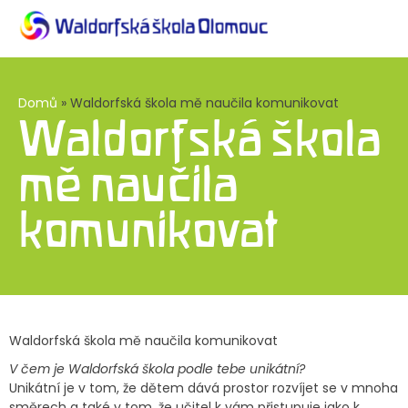
Domů
»
Waldorfská škola mě naučila komunikovat
Waldorfská škola
mě naučila
komunikovat
Waldorfská škola mě naučila komunikovat
V čem je Waldorfská škola podle tebe unikátní?
Unikátní je v tom, že dětem dává prostor rozvíjet se v mnoha
směrech a také v tom, že učitel k vám přistupuje jako k