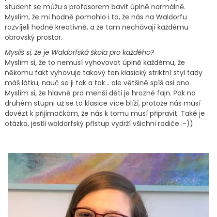
student se můžu s profesorem bavit úplně normálně.
Myslím, že mi hodně pomohlo i to, že nás na Waldorfu
rozvíjeli hodně kreativně, a že tam nechávají každému
obrovský prostor.
Myslíš si, že je Waldorfská škola pro každého?
Myslím si, že to nemusí vyhovovat úplně každému, že
někomu fakt vyhovuje takový ten klasický striktní styl tady
máš látku, nauč se ji tak a tak… ale většině spíš asi ano.
Myslím si, že hlavně pro menší děti je hrozně fajn. Pak na
druhém stupni už se to klasice více blíží, protože nás musí
dovézt k přijímačkám, že nás k tomu musí připravit. Také je
otázka, jestli waldorfský přístup vydrží všichni rodiče :-))