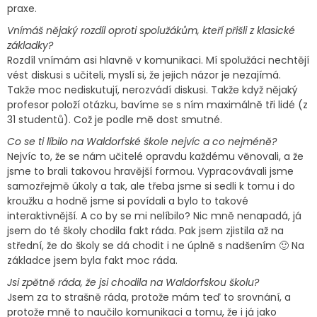
praxe.
Vnímáš nějaký rozdíl oproti spolužákům, kteří přišli z klasické
základky?
Rozdíl vnímám asi hlavně v komunikaci. Mí spolužáci nechtějí
vést diskusi s učiteli, myslí si, že jejich názor je nezajímá.
Takže moc nediskutují, nerozvádí diskusi. Takže když nějaký
profesor položí otázku, bavíme se s ním maximálně tři lidé (z
31 studentů). Což je podle mě dost smutné.
Co se ti líbilo na Waldorfské škole nejvíc a co nejméně?
Nejvíc to, že se nám učitelé opravdu každému věnovali, a že
jsme to brali takovou hravější formou. Vypracovávali jsme
samozřejmě úkoly a tak, ale třeba jsme si sedli k tomu i do
kroužku a hodně jsme si povídali a bylo to takové
interaktivnější. A co by se mi nelíbilo? Nic mně nenapadá, já
jsem do té školy chodila fakt ráda. Pak jsem zjistila až na
střední, že do školy se dá chodit i ne úplně s nadšením 🙂 Na
základce jsem byla fakt moc ráda.
Jsi zpětně ráda, že jsi chodila na Waldorfskou školu?
Jsem za to strašně ráda, protože mám teď to srovnání, a
protože mně to naučilo komunikaci a tomu, že i já jako