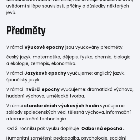
uvědomí si lépe souvislosti, příčiny a důsledky některých
jevů.
Předměty
V rámci
V
ýukové epochy
jsou vyučovány předměty:
český jazyk, matematika, dějepis, fyzika, chemie, biologie
a ekologie, zeměpis, ekonomika.
V rámci
Jazykové epochy
vyučujeme: anglický jazyk,
španělský jazyk .
V rámci
Tvůrčí epochy
vyučujeme:
d
ramatická výchova,
hudební výchova, umělecká tvorba
.
V rámci
standardních výukových hodin
vyučujeme:
z
áklady společenských věd, tělesná výchova, informační
a komunikační technologie.
Od 3. ročníku pak výuku doplňuje
Odborná epocha .
Humanitní zaměření: pedagogika, psychologie, sociální