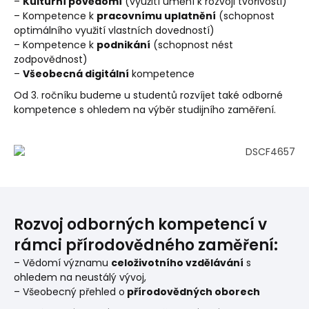
–
Kulturní povědomí
(využití umění k rozvoji tvořivosti)
– Kompetence k
pracovnímu uplatnění
(schopnost
optimálního využití vlastních dovedností)
– Kompetence k
podnikání
(schopnost nést
zodpovědnost)
–
Všeobecná digitální
kompetence
Od 3. ročníku budeme u studentů rozvíjet také odborné
kompetence s ohledem na výběr studijního zaměření.
Rozvoj odborných kompetencí v
rámci přírodovědného zaměření:
– Vědomí významu
celoživotního vzdělávání
s
ohledem na neustálý vývoj,
– Všeobecný přehled o
přírodově
dných
oborech