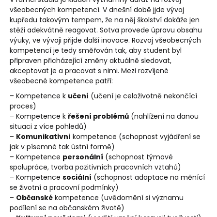
všeobecných kompetencí. V dnešní době jjde vývoj
kupředu takovým tempem, že na něj školství dokáže jen
stěží adekvátně reagovat. Sotva provede úpravu obsahu
výuky, ve vývoji přijde další inovace. Rozvoj všeobecných
kompetencí je tedy směřován tak, aby student byl
připraven přicházející změny aktuálně sledovat,
akceptovat je a pracovat s nimi. Mezi rozvíjené
všeobecné kompetence patří:
– Kompetence k
učení
(učení je celoživotně nekončící
proces)
– Kompetence k
řešení problémů
(nahlížení na danou
situaci z více pohledů)
–
Komunikativní
kompetence (schopnost vyjádření se
jak v písemné tak ústní formě)
– Kompetence
personální
(schopnost týmové
spolupráce, tvorba pozitivních pracovních vztahů)
– Kompetence
sociální
(schopnost adaptace na měnící
se životní a pracovní podmínky)
–
Občanské
kompetence (uvědomění si významu
podílení se na občanském životě)