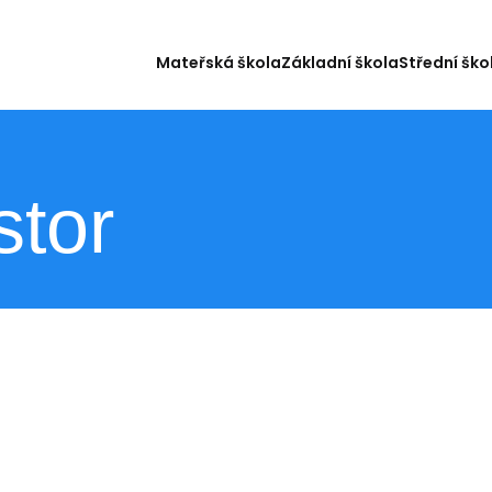
Mateřská škola
Základní škola
Střední ško
stor