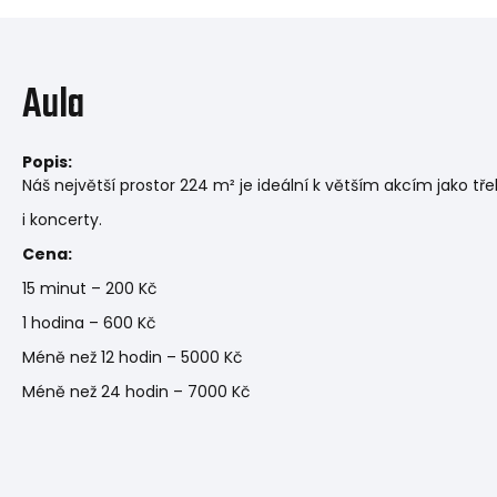
Aula
Popis:
Náš největší prostor 224 m² je ideální k větším akcím jako tř
i koncerty.
Cena:
15 minut – 200 Kč
1 hodina – 600 Kč
Méně než 12 hodin – 5000 Kč
Méně než 24 hodin – 7000 Kč