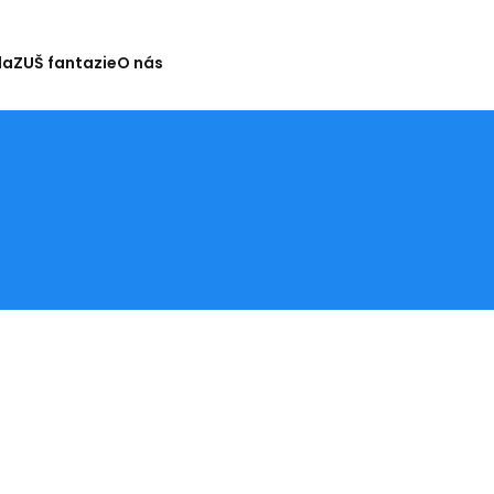
la
ZUŠ fantazie
O nás