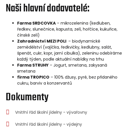
Naši hlavní dodavatelé:
Farma SRDCOVKA
– mikrozelenina (kedluben,
ředkev, slunečnice, kapusta, zelí, hořčice, kukuřice,
čínské zelí)
Zahradnictví MEZI POLI
– biodynamické
zemědělství (vajíčka, ředkvičky, kedlubny, salát,
špenát, cukr, kopr, jarní cibulka), zeleninu odebíráme
každý týden, podle aktuální nabídky na trhu
Farma STRUHY
– Jogurt, smetana, zakysaná
smetana
firma TROPICO
– 100% džusy, pyré, bez přidaného
cukru, barviv a konzervantů
Dokumenty
Vnitřní řád školní jídelny - vývařovny
Vnitřní řád školní jídelny - výdejny