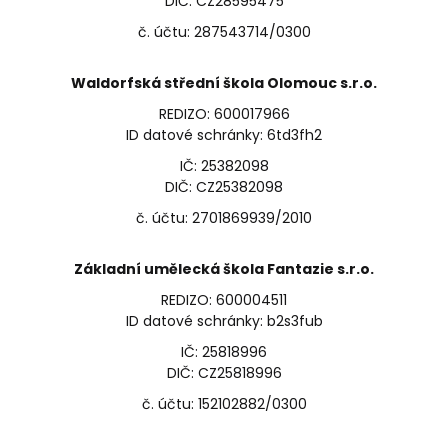
DIČ: CZ28595475
č. účtu: 287543714/0300
Waldorfská střední škola Olomouc s.r.o.
REDIZO: 600017966
ID datové schránky: 6td3fh2
IČ: 25382098
DIČ: CZ25382098
č. účtu: 2701869939/2010
Základní umělecká škola Fantazie s.r.o.
REDIZO: 600004511
ID datové schránky: b2s3fub
IČ: 25818996
DIČ: CZ25818996
č. účtu: 152102882/0300