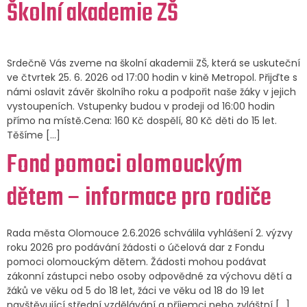
Školní akademie ZŠ
Srdečně Vás zveme na školní akademii ZŠ, která se uskuteční
ve čtvrtek 25. 6. 2026 od 17:00 hodin v kině Metropol. Přijďte s
námi oslavit závěr školního roku a podpořit naše žáky v jejich
vystoupeních. Vstupenky budou v prodeji od 16:00 hodin
přímo na místě.Cena: 160 Kč dospělí, 80 Kč děti do 15 let.
Těšíme […]
Fond pomoci olomouckým
dětem – informace pro rodiče
Rada města Olomouce 2.6.2026 schválila vyhlášení 2. výzvy
roku 2026 pro podávání žádosti o účelová dar z Fondu
pomoci olomouckým dětem. Žádosti mohou podávat
zákonní zástupci nebo osoby odpovědné za výchovu dětí a
žáků ve věku od 5 do 18 let, žáci ve věku od 18 do 19 let
navštěvující střední vzdělávání a příjemci nebo zvláštní […]