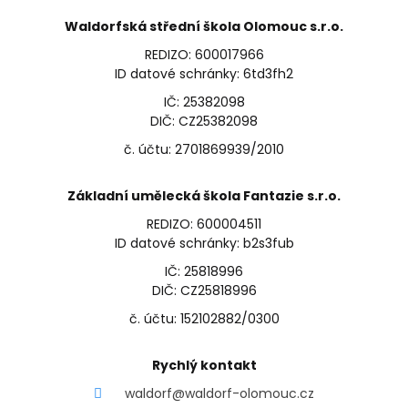
Waldorfská střední škola Olomouc s.r.o.
REDIZO: 600017966
ID datové schránky: 6td3fh2
IČ: 25382098
DIČ: CZ25382098
č. účtu: 2701869939/2010
Základní umělecká škola Fantazie s.r.o.
REDIZO: 600004511
ID datové schránky: b2s3fub
IČ: 25818996
DIČ: CZ25818996
č. účtu: 152102882/0300
Rychlý kontakt
waldorf@waldorf-olomouc.cz