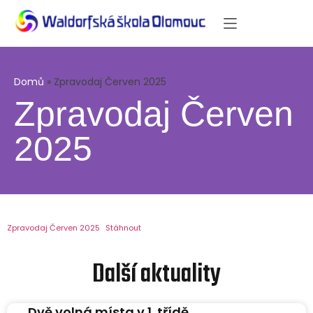
Domů
»
Zpravodaj Červen 2025
Zpravodaj Červen
2025
Zpravodaj Červen 2025
Stáhnout
Další aktuality
Dvě volná místa v 1. třídě