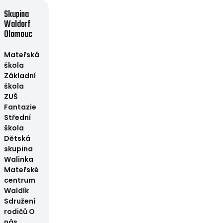
Skupina
Waldorf
Olomouc
Mateřská
škola
Základní
škola
ZUŠ
Fantazie
Střední
škola
Dětská
skupina
Walinka
Mateřské
centrum
Waldík
Sdružení
rodičů
O
nás