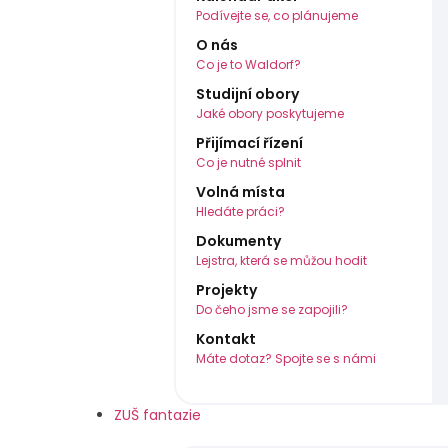
Podívejte se, co plánujeme
O nás
Co je to Waldorf?
Studijní obory
Jaké obory poskytujeme
Přijímací řízení
Co je nutné splnit
Volná místa
Hledáte práci?
Dokumenty
Lejstra, která se můžou hodit
Projekty
Do čeho jsme se zapojili?
Kontakt
Máte dotaz? Spojte se s námi
ZUŠ fantazie