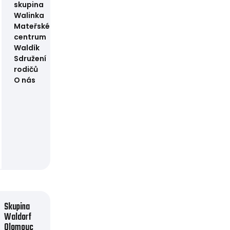
skupina
Walinka
Mateřské
centrum
Waldík
Sdružení
rodičů
O nás
Skupina
Waldorf
Olomouc