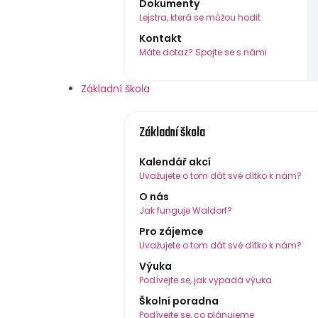
Dokumenty
Lejstra, která se můžou hodit
Kontakt
Máte dotaz? Spojte se s námi
Základní škola
Základní škola
Kalendář akcí
Uvažujete o tom dát své dítko k nám?
O nás
Jak funguje Waldorf?
Pro zájemce
Uvažujete o tom dát své dítko k nám?
Výuka
Podívejte se, jak vypadá výuka
Školní poradna
Podívejte se, co plánujeme