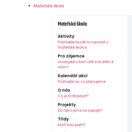
Mateřská škola
Mateřská škola
Aktivity
Podívejte se, jak to vypadá v
mateřské školce
Pro zájemce
Uvažujete o tom dát své dítko k
nám?
Kalendář akcí
Podívejte se, co plánujeme
O nás
Co je to Waldorf?
Projekty
Do čeho jsme se zapojili?
Třídy
Kam kdo patří?