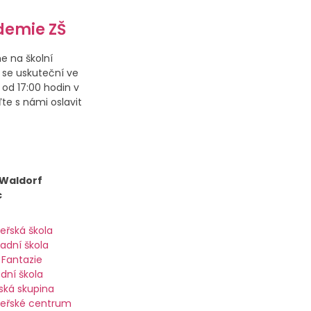
demie ZŠ
e na školní
 se uskuteční ve
 od 17:00 hodin v
ďte s námi oslavit
 Waldorf
c
eřská škola
ladní škola
 Fantazie
ední škola
ská skupina
eřské centrum