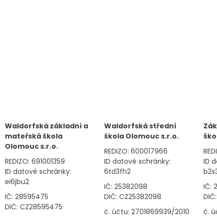
Waldorfská základní a
Waldorfská střední
Zák
mateřská škola
škola Olomouc s.r.o.
ško
Olomouc s.r.o.
REDIZO: 600017966
RED
REDIZO: 691001359
ID datové schránky:
ID 
ID datové schránky:
6td3fh2
b2s
ei6jbu2
IČ: 25382098
IČ:
IČ: 28595475
DIČ: CZ25382098
DIČ
DIČ: CZ28595475
č. účtu: 2701869939/2010
č. 