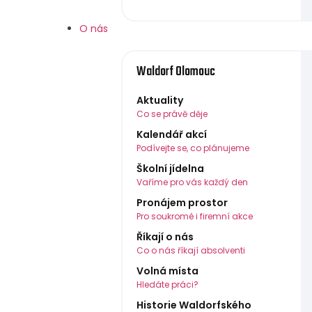
O nás
Waldorf Olomouc
Aktuality
Co se právě děje
Kalendář akcí
Podívejte se, co plánujeme
Školní jídelna
Vaříme pro vás každý den
Pronájem prostor
Pro soukromé i firemní akce
Říkají o nás
Co o nás říkají absolventi
Volná místa
Hledáte práci?
Historie Waldorfského