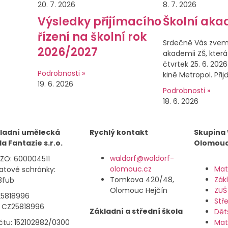
20. 7. 2026
8. 7. 2026
Výsledky přijímacího
Školní aka
řízení na školní rok
Srdečně Vás zvem
2026/2027
akademii ZŠ, která
čtvrtek 25. 6. 2026
Podrobnosti »
kině Metropol. Přij
19. 6. 2026
Podrobnosti »
18. 6. 2026
ladní umělecká
Rychlý kontakt
Skupina
la Fantazie s.r.o.
Olomou
waldorf@waldorf-
IZO: 600004511
olomouc.cz
Mat
datové schránky:
Tomkova 420/48,
Zák
3fub
Olomouc Hejčín
ZUŠ
 25818996
Stř
: CZ25818996
Základní a střední škola
Dět
účtu: 152102882/0300
Mat