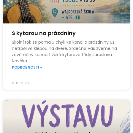
S kytarou na prázdniny
Školní rok se pomalu chýlí ke konci a prázdniny už
netrpělivě klepou na dveře. Srdečně Vás zveme na
závěrečný koncert žáků kytarové třídy Jaroslava
Nováka
PODROBNOSTI »
8. 6. 2026