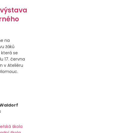
 výstava
rného
me na
vu žáků
 která se
u 17. června
n v Ateliéru
 Olomouc.
 Waldorf
c
eřská škola
ladní škola