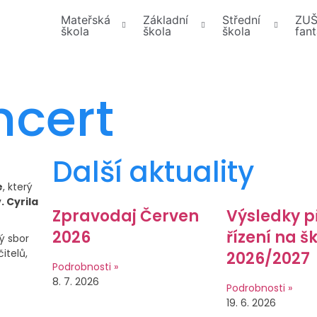
Mateřská
Základní
Střední
ZU
škola
škola
škola
fant
ncert
Další aktuality
e
, který
. Cyrila
Zpravodaj Červen
Výsledky p
2026
řízení na š
ý sbor
itelů,
2026/2027
Podrobnosti »
8. 7. 2026
Podrobnosti »
19. 6. 2026