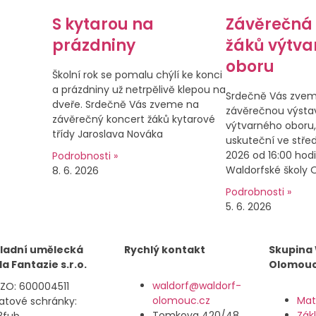
S kytarou na
Závěrečná
prázdniny
žáků výtva
oboru
Školní rok se pomalu chýlí ke konci
a prázdniny už netrpělivě klepou na
Srdečně Vás zve
dveře. Srdečně Vás zveme na
závěrečnou výsta
závěrečný koncert žáků kytarové
výtvarného oboru,
třídy Jaroslava Nováka
uskuteční ve střed
2026 od 16:00 hodi
Podrobnosti »
Waldorfské školy
8. 6. 2026
Podrobnosti »
5. 6. 2026
ladní umělecká
Rychlý kontakt
Skupina
la Fantazie s.r.o.
Olomou
waldorf@waldorf-
IZO: 600004511
olomouc.cz
Mat
datové schránky:
Tomkova 420/48,
Zák