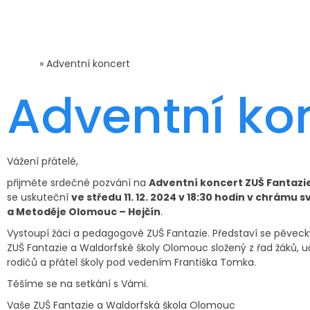
Domů
»
Adventní koncert
Adventní ko
Vážení přátelé,
přijměte srdečné pozvání na
Adventní koncert ZUŠ Fantazi
se uskuteční
ve středu 11. 12. 2024 v 18:30 hodin v chrámu sv
a Metoděje Olomouc – Hejčín
.
Vystoupí žáci a pedagogové ZUŠ Fantazie. Představí se pěveck
ZUŠ Fantazie a Waldorfské školy Olomouc složený z řad žáků, uč
rodičů a přátel školy pod vedením Františka Tomka.
Těšíme se na setkání s Vámi.
Vaše ZUŠ Fantazie a Waldorfská škola Olomouc