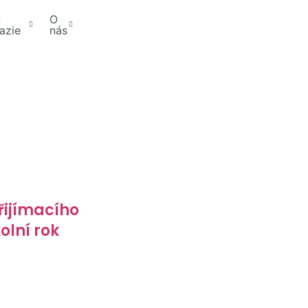
Š
O
azie
nás
řijímacího
kolní rok