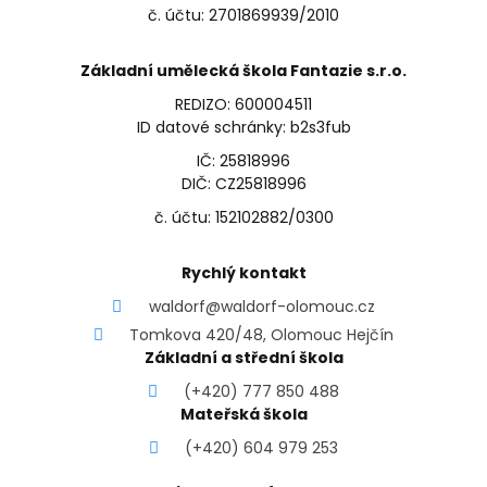
č. účtu: 2701869939/2010
Základní umělecká škola Fantazie s.r.o.
REDIZO: 600004511
ID datové schránky: b2s3fub
IČ: 25818996
DIČ: CZ25818996
č. účtu: 152102882/0300
Rychlý kontakt
waldorf@waldorf-olomouc.cz
Tomkova 420/48, Olomouc Hejčín
Základní a střední škola
(+420) 777 850 488
Mateřská škola
(+420) 604 979 253