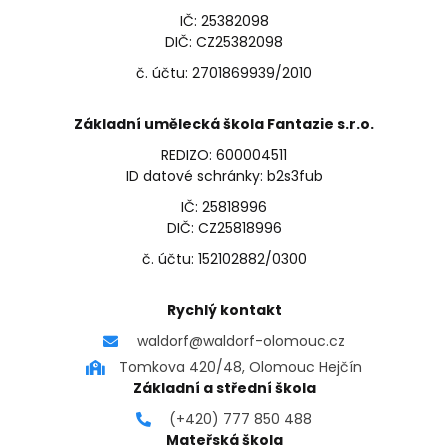
IČ: 25382098
DIČ: CZ25382098
č. účtu: 2701869939/2010
Základní umělecká škola Fantazie s.r.o.
REDIZO: 600004511
ID datové schránky: b2s3fub
IČ: 25818996
DIČ: CZ25818996
č. účtu: 152102882/0300
Rychlý kontakt
waldorf@waldorf-olomouc.cz
Tomkova 420/48, Olomouc Hejčín
Základní a střední škola
(+420) 777 850 488
Mateřská škola