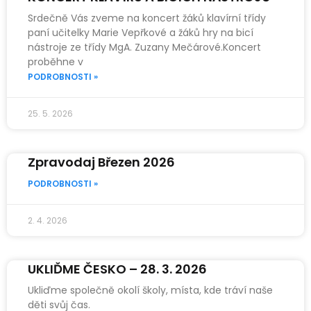
Srdečně Vás zveme na koncert žáků klavírní třídy
paní učitelky Marie Vepřkové a žáků hry na bicí
nástroje ze třídy MgA. Zuzany Mečárové.Koncert
proběhne v
PODROBNOSTI »
25. 5. 2026
Zpravodaj Březen 2026
PODROBNOSTI »
2. 4. 2026
UKLIĎME ČESKO – 28. 3. 2026
Ukliďme společně okolí školy, místa, kde tráví naše
děti svůj čas.