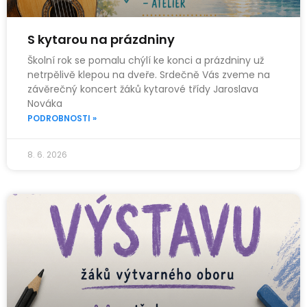
S kytarou na prázdniny
Školní rok se pomalu chýlí ke konci a prázdniny už
netrpělivě klepou na dveře. Srdečně Vás zveme na
závěrečný koncert žáků kytarové třídy Jaroslava
Nováka
PODROBNOSTI »
8. 6. 2026