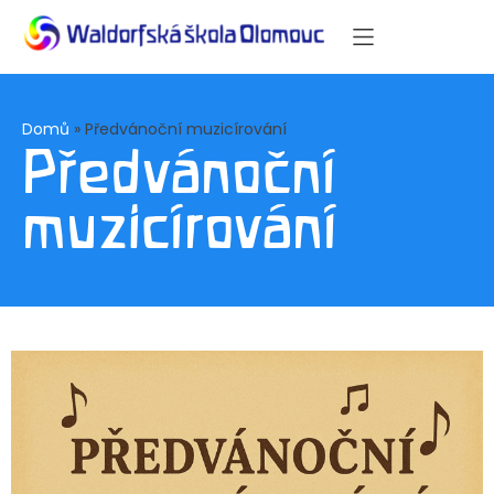
Domů
»
Předvánoční muzicírování
Předvánoční
muzicírování