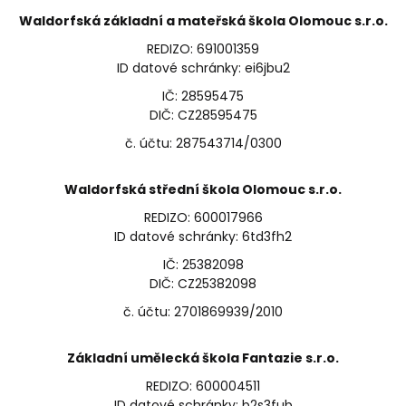
Waldorfská základní a mateřská škola Olomouc s.r.o.
REDIZO: 691001359
ID datové schránky: ei6jbu2
IČ: 28595475
DIČ: CZ28595475
č. účtu: 287543714/0300
Waldorfská střední škola Olomouc s.r.o.
REDIZO: 600017966
ID datové schránky: 6td3fh2
IČ: 25382098
DIČ: CZ25382098
č. účtu: 2701869939/2010
Základní umělecká škola Fantazie s.r.o.
REDIZO: 600004511
ID datové schránky: b2s3fub