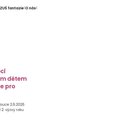
ZUŠ fantazie
O nás
ci
ým dětem
e pro
ouce 2.6.2026
 2. výzvy roku