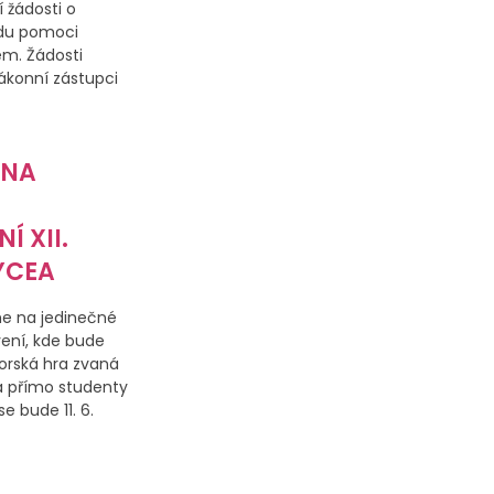
 žádosti o
ndu pomoci
m. Žádosti
konní zástupci
 NA
Í XII.
YCEA
e na jedinečné
vení, kde bude
orská hra zvaná
 přímo studenty
se bude 11. 6.