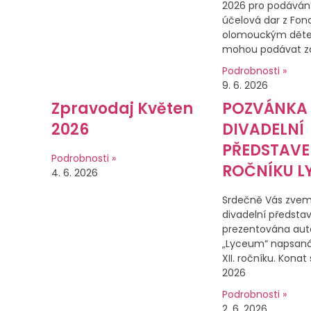
2026 pro podávání
účelová dar z Fo
olomouckým děte
mohou podávat zá
Podrobnosti »
9. 6. 2026
Zpravodaj Květen
POZVÁNKA
2026
DIVADELNÍ
PŘEDSTAVEN
Podrobnosti »
ROČNÍKU L
4. 6. 2026
Srdečně Vás zvem
divadelní předsta
prezentována aut
„Lyceum“ napsaná
XII. ročníku. Konat 
2026
Podrobnosti »
2. 6. 2026