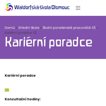
Domů
»
Střední škola
»
Školní poradenské pracoviště SŠ
»
Kariérní poradce SŠ
Kariérní poradce
Kariérní poradce
Konzultační hodiny: