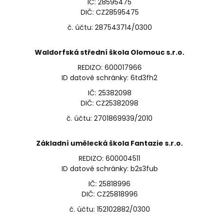
IČ: 28595475
DIČ: CZ28595475
č. účtu: 287543714/0300
Waldorfská střední škola Olomouc s.r.o.
REDIZO: 600017966
ID datové schránky: 6td3fh2
IČ: 25382098
DIČ: CZ25382098
č. účtu: 2701869939/2010
Základní umělecká škola Fantazie s.r.o.
REDIZO: 600004511
ID datové schránky: b2s3fub
IČ: 25818996
DIČ: CZ25818996
č. účtu: 152102882/0300