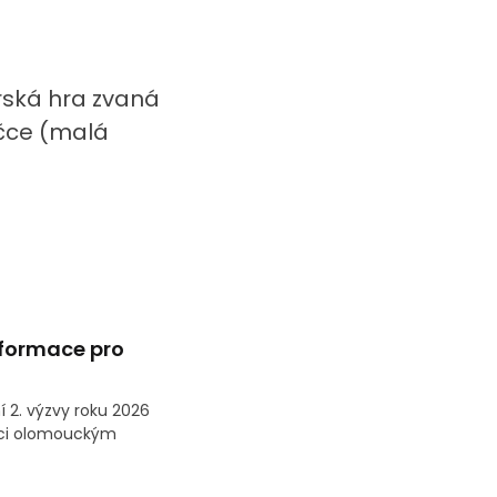
rská hra zvaná
ičce (malá
formace pro
 2. výzvy roku 2026
oci olomouckým