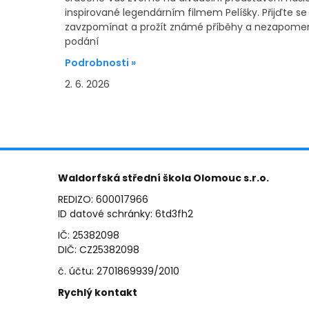
inspirované legendárním filmem Pelíšky. Přijďte se
zavzpomínat a prožít známé příběhy a nezapomen
podání
Podrobnosti »
2. 6. 2026
Waldorfská střední škola Olomouc s.r.o.
REDIZO: 600017966
ID datové schránky: 6td3fh2
IČ: 25382098
DIČ: CZ25382098
č. účtu: 2701869939/2010
Rychlý kontakt