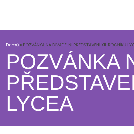
Domů
»
POZVÁNKA NA DIVADELNÍ PŘEDSTAVENÍ XII. ROČNÍKU LY
POZVÁNKA N
PŘEDSTAVEN
LYCEA