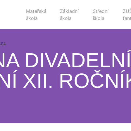
Mateřská
Základní
Střední
ZU
škola
škola
škola
fan
CEA
A DIVADELN
Í XII. ROČNÍ