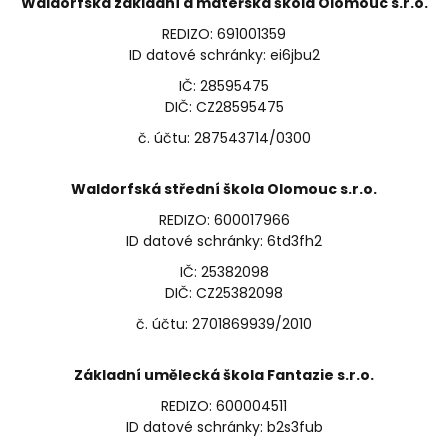
Waldorfská základní a mateřská škola Olomouc s.r.o.
REDIZO: 691001359
ID datové schránky: ei6jbu2
IČ: 28595475
DIČ: CZ28595475
č. účtu: 287543714/0300
Waldorfská střední škola Olomouc s.r.o.
REDIZO: 600017966
ID datové schránky: 6td3fh2
IČ: 25382098
DIČ: CZ25382098
č. účtu: 2701869939/2010
Základní umělecká škola Fantazie s.r.o.
REDIZO: 600004511
ID datové schránky: b2s3fub