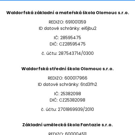
Waldorfská základní a mateřská škola Olomouc s.r.o.
REDIZO: 691001359
ID datové schránky: ei6jbu2
IČ: 28595475
DIČ: CZ28595475
č. účtu: 287543714/0300
Waldorfská střední škola Olomouc s.r.o.
REDIZO: 600017966
ID datové schránky: 6td3fh2
IČ: 25382098
DIČ: CZ25382098
č. účtu: 2701869939/2010
Základní umělecká škola Fantazie s.r.o.
REDIZO: 600004511