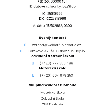
REDIZO: 600004511
ID datové schránky: b2s3fub
IČ: 25818996
DIČ: CZ25818996
č. účtu: 152102882/0300
Rychlý kontakt
waldorf@waldorf-olomouc.cz
Tomkova 420/48, Olomouc Hejčín
Základní a střední škola
(+420) 777 850 488
Mateřská škola
(+420) 604 979 253
Skupina Waldorf Olomouc
Mateřská škola
Základní škola
ZUŠ Fantazie