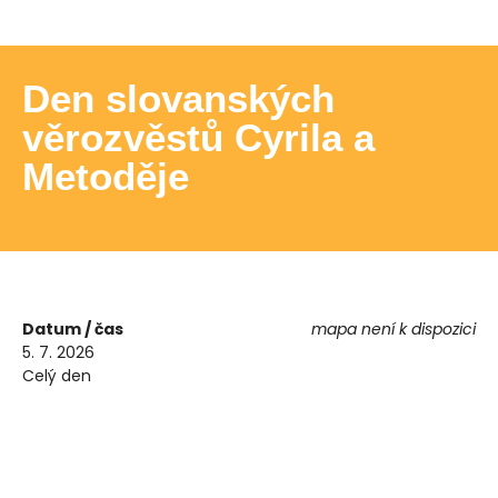
Den slovanských
věrozvěstů Cyrila a
Metoděje
Datum / čas
mapa není k dispozici
5. 7. 2026
Celý den