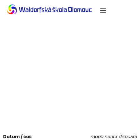
Duhové
divadlo
písku
(9.třída)
Datum / čas
mapa není k dispozici