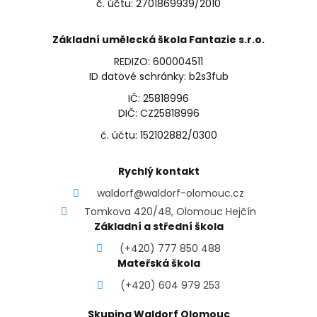
č. účtu: 2701869939/2010
Základní umělecká škola Fantazie s.r.o.
REDIZO: 600004511
ID datové schránky: b2s3fub
IČ: 25818996
DIČ: CZ25818996
č. účtu: 152102882/0300
Rychlý kontakt
waldorf@waldorf-olomouc.cz
Tomkova 420/48, Olomouc Hejčín
Základní a střední škola
(+420) 777 850 488
Mateřská škola
(+420) 604 979 253
Skupina Waldorf Olomouc