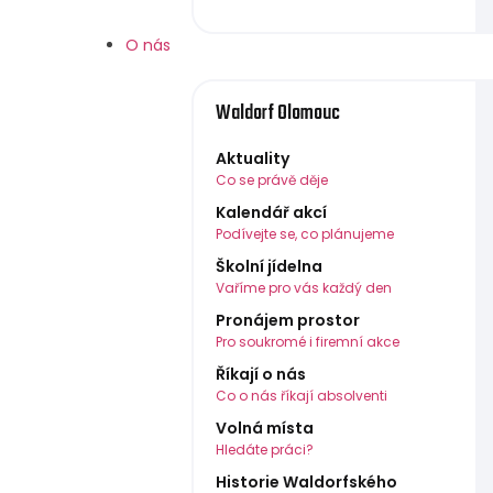
O nás
Waldorf Olomouc
Aktuality
Co se právě děje
Kalendář akcí
Podívejte se, co plánujeme
Školní jídelna
Vaříme pro vás každý den
Pronájem prostor
Pro soukromé i firemní akce
Říkají o nás
Co o nás říkají absolventi
Volná místa
Hledáte práci?
Historie Waldorfského