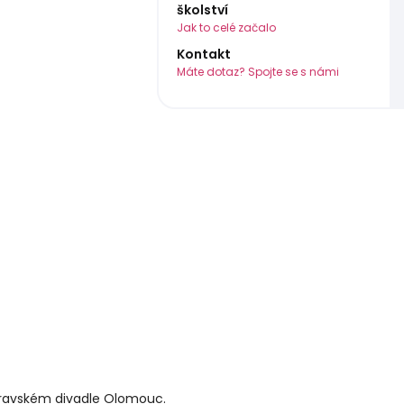
školství
Jak to celé začalo
Kontakt
Máte dotaz? Spojte se s námi
 vystoupení pr
oravském divadle Olomouc.