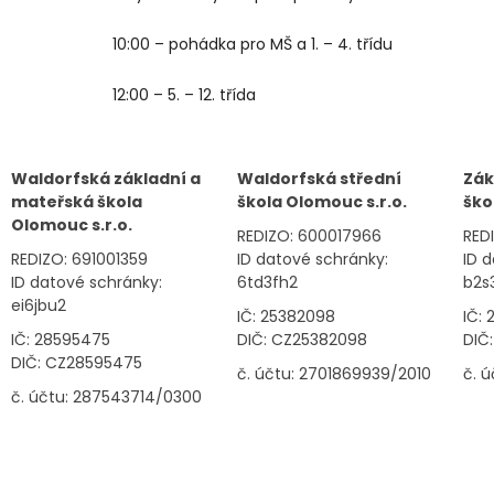
10:00 – pohádka pro MŠ a 1. – 4. třídu
12:00 – 5. – 12. třída
Waldorfská základní a
Waldorfská střední
Zák
mateřská škola
škola Olomouc s.r.o.
ško
Olomouc s.r.o.
REDIZO: 600017966
RED
REDIZO: 691001359
ID datové schránky:
ID 
ID datové schránky:
6td3fh2
b2s
ei6jbu2
IČ: 25382098
IČ:
IČ: 28595475
DIČ: CZ25382098
DIČ
DIČ: CZ28595475
č. účtu: 2701869939/2010
č. 
č. účtu: 287543714/0300