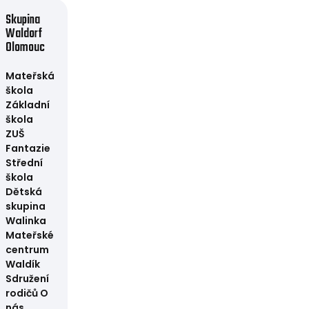
Skupina
Waldorf
Olomouc
Mateřská
škola
Základní
škola
ZUŠ
Fantazie
Střední
škola
Dětská
skupina
Walinka
Mateřské
centrum
Waldík
Sdružení
rodičů
O
nás