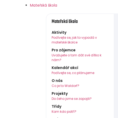
Mateřská škola
Mateřská škola
Aktivity
Podívejte se, jak to vypadá v
mateřské školce
Pro zájemce
Uvažujete o tom dát své dítko k
nám?
Kalendář akcí
Podívejte se, co plánujeme
O nás
Co je to Waldorf?
Projekty
Do čeho jsme se zapojili?
Třídy
Kam kdo patří?