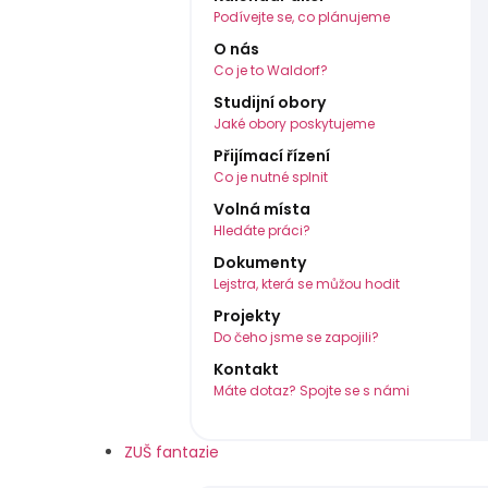
Podívejte se, co plánujeme
O nás
Co je to Waldorf?
Studijní obory
Jaké obory poskytujeme
Přijímací řízení
Co je nutné splnit
Volná místa
Hledáte práci?
Dokumenty
Lejstra, která se můžou hodit
Projekty
Do čeho jsme se zapojili?
Kontakt
Máte dotaz? Spojte se s námi
ZUŠ fantazie