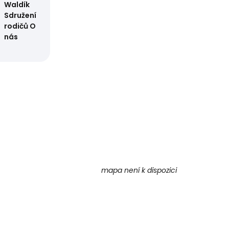
Waldík
Sdružení
rodičů
O
nás
o žáky a
mapa není k dispozici