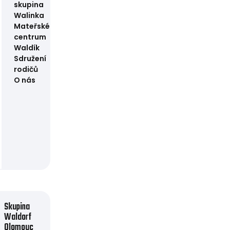
skupina
Walinka
Mateřské
centrum
Waldík
Sdružení
rodičů
O nás
Skupina
Waldorf
Olomouc