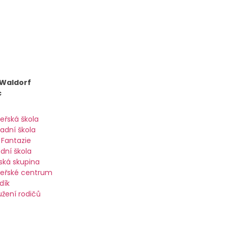
 Waldorf
c
eřská škola
ladní škola
 Fantazie
ední škola
ská skupina
eřské centrum
dík
užení rodičů