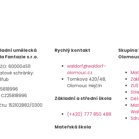
ladní umělecká
Rychlý kontakt
Skupina
la Fantazie s.r.o.
Olomou
waldorf@waldorf-
IZO: 600004511
olomouc.cz
Mat
datové schránky:
Tomkova 420/48,
Zák
3fub
Olomouc Hejčín
ZUŠ
 25818996
Stř
: CZ25818996
Základní a střední škola
Dět
účtu: 152102882/0300
Mat
Wal
(+420) 777 850 488
Sdr
Mateřská škola