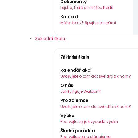
Dokumenty
Lejstra, která se můžou hodit
Kontakt
Máte dotaz? Spojte se s námi
Základní škola
Základní škola
Kalendář akcí
Uvažujete o tom dát své dítko k nám?
O nás
Jak funguje Waldorf?
Pro zájemce
Uvažujete o tom dát své dítko k nám?
Výuka
Podívejte se, jak vypadá výuka
Školní poradna
Podívejte se, co plánujeme