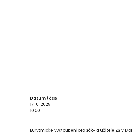
Eurytmické
učitele ZŠ
Datum / čas
17. 6. 2025
10:00
Eurytmické vystoupení pro žáky a učitele ZŠ v M