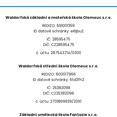
Waldorfská základní a mateřská škola Olomouc s.r.o.
REDIZO: 691001359
ID datové schránky: ei6jbu2
IČ: 28595475
DIČ: CZ28595475
č. účtu: 287543714/0300
Waldorfská střední škola Olomouc s.r.o.
REDIZO: 600017966
ID datové schránky: 6td3fh2
IČ: 25382098
DIČ: CZ25382098
č. účtu: 2701869939/2010
Základní umělecká škola Fantazie s.r.o.