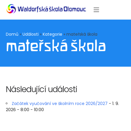
Domů
»
Události
»
Kategorie
»
mateřská škola
mateřská škola
Následující události
Začátek vyučování ve školním roce 2026/2027
- 1. 9.
2026 - 8:00 - 10:00