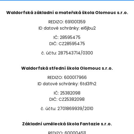
Waldorfská základní a mateřská škola Olomouc s.r.o.
REDIZO: 691001359
ID datové schránky: ei6jbu2
IČ: 28595475
DIČ: CZ28595475
č. účtu: 287543714/0300
Waldorfská střední škola Olomouc s.r.o.
REDIZO: 600017966
ID datové schránky: 6td3fh2
IČ: 25382098
DIČ: CZ25382098
č. účtu: 2701869939/2010
Základní umělecká škola Fantazie s.r.o.
REDIZO: 600004511