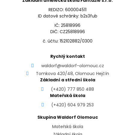
Základní umělecká škola Fantazie s.r.o.
REDIZO: 600004511
ID datové schránky: b2s3fub
IČ: 25818996
DIČ: CZ25818996
č. účtu: 152102882/0300
Rychlý kontakt
waldorf@waldorf-olomouc.cz
Tomkova 420/48, Olomouc Hejčín
Základní a střední škola
(+420) 777 850 488
Mateřská škola
(+420) 604 979 253
Skupina Waldorf Olomouc
Mateřská škola
Základní škola