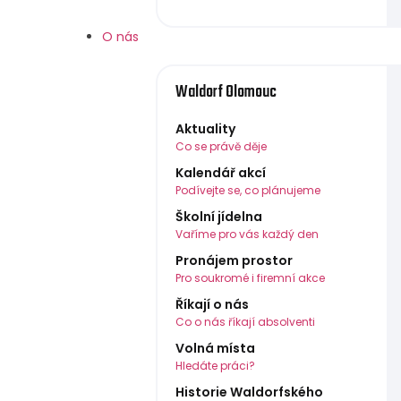
O nás
Waldorf Olomouc
Aktuality
Co se právě děje
Kalendář akcí
Podívejte se, co plánujeme
Školní jídelna
Vaříme pro vás každý den
Pronájem prostor
Pro soukromé i firemní akce
Říkají o nás
Co o nás říkají absolventi
Volná místa
Hledáte práci?
Historie Waldorfského