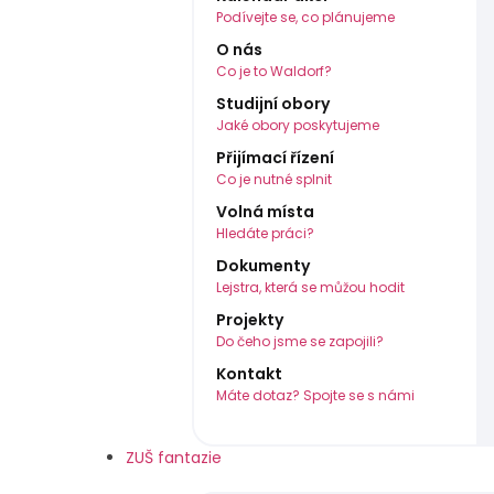
Podívejte se, co plánujeme
O nás
Co je to Waldorf?
Studijní obory
Jaké obory poskytujeme
Přijímací řízení
Co je nutné splnit
Volná místa
Hledáte práci?
Dokumenty
Lejstra, která se můžou hodit
Projekty
Do čeho jsme se zapojili?
Kontakt
Máte dotaz? Spojte se s námi
ZUŠ fantazie