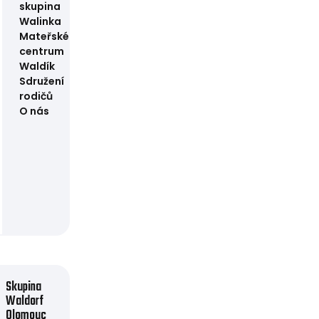
skupina
Walinka
Mateřské
centrum
Waldík
Sdružení
rodičů
O nás
Skupina
Waldorf
Olomouc