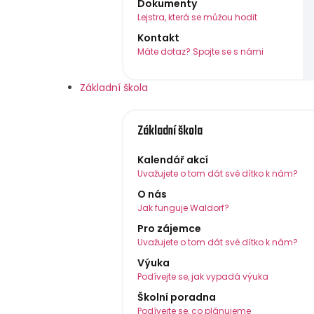
Dokumenty
Lejstra, která se můžou hodit
Kontakt
Máte dotaz? Spojte se s námi
Základní škola
Základní škola
Kalendář akcí
Uvažujete o tom dát své dítko k nám?
O nás
Jak funguje Waldorf?
Pro zájemce
Uvažujete o tom dát své dítko k nám?
Výuka
Podívejte se, jak vypadá výuka
Školní poradna
Podívejte se, co plánujeme