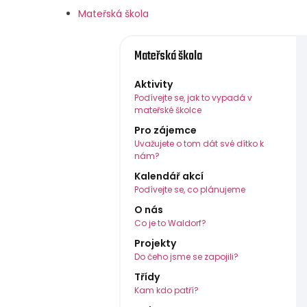
Mateřská škola
Mateřská škola
Aktivity
Podívejte se, jak to vypadá v
mateřské školce
Pro zájemce
Uvažujete o tom dát své dítko k
nám?
Kalendář akcí
Podívejte se, co plánujeme
O nás
Co je to Waldorf?
Projekty
Do čeho jsme se zapojili?
Třídy
Kam kdo patří?