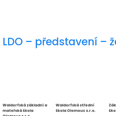
LDO – představení – ž
Waldorfská základní a
Waldorfská střední
Zák
mateřská škola
škola Olomouc s.r.o.
ško