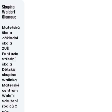
Skupina
Waldorf
Olomouc
Mateřská
škola
Základní
škola
ZUŠ
Fantazie
Střední
škola
Dětská
skupina
Walinka
Mateřské
centrum
Waldík
Sdružení
rodičů
O
nás