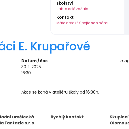
školství
Jak to celé začalo
Kontakt
Máte dotaz? Spojte se s námi
áci E. Krupařové
Datum / čas
mapa
30. 1. 2025
16:30
Akce se koná v ateliéru školy od 16:30h.
ladní umělecká
Rychlý kontakt
Skupina
la Fantazie s.r.o.
Olomou