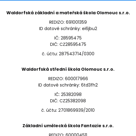
Waldorfská základní a mateřská škola Olomouc s.r.o.
REDIZO: 691001359
ID datové schránky: ei6jbu2
IČ: 28595475
DIČ: CZ28595475
č. účtu: 287543714/0300
Waldorfská střední škola Olomouc s.r.o.
REDIZO: 600017966
ID datové schránky: 6td3fh2
IČ: 25382098
DIČ: CZ25382098
č. účtu: 2701869939/2010
Základní umělecká škola Fantazie s.r.o.
REDIZO: 600004511