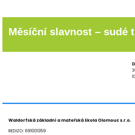
Měsíční slavnost – sudé t
D
3
1
Waldorfská základní a mateřská škola Olomouc s.r.o.
REDIZO: 691001359