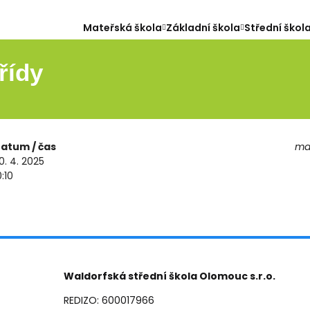
Mateřská škola
Základní škola
Střední škol
řídy
atum / čas
map
0. 4. 2025
0:10
Waldorfská střední škola Olomouc s.r.o.
REDIZO: 600017966