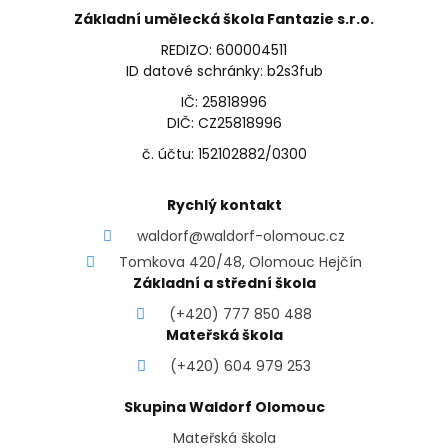
Základní umělecká škola Fantazie s.r.o.
REDIZO: 600004511
ID datové schránky: b2s3fub
IČ: 25818996
DIČ: CZ25818996
č. účtu: 152102882/0300
Rychlý kontakt
waldorf@waldorf-olomouc.cz
Tomkova 420/48, Olomouc Hejčín
Základní a střední škola
(+420) 777 850 488
Mateřská škola
(+420) 604 979 253
Skupina Waldorf Olomouc
Mateřská škola