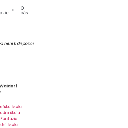
Š
O
azie
nás
 není k dispozici
 Waldorf
c
eřská škola
ladní škola
 Fantazie
ední škola