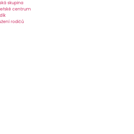
ská skupina
eřské centrum
dík
užení rodičů