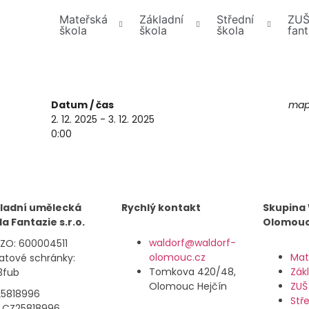
Mateřská
Základní
Střední
ZU
škola
škola
škola
fant
Datum / čas
mapa
2. 12. 2025 - 3. 12. 2025
0:00
ladní umělecká
Rychlý kontakt
Skupina
la Fantazie s.r.o.
Olomou
waldorf@waldorf-
IZO: 600004511
olomouc.cz
Mat
datové schránky:
Tomkova 420/48,
Zák
3fub
Olomouc Hejčín
ZUŠ
 25818996
Stř
: CZ25818996