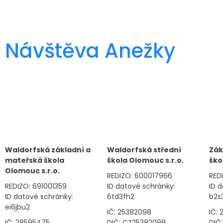
Návštěva Anežky
Waldorfská základní a
Waldorfská střední
Zák
mateřská škola
škola Olomouc s.r.o.
ško
Olomouc s.r.o.
REDIZO: 600017966
RED
REDIZO: 691001359
ID datové schránky:
ID 
ID datové schránky:
6td3fh2
b2s
ei6jbu2
IČ: 25382098
IČ:
IČ: 28595475
DIČ: CZ25382098
DIČ