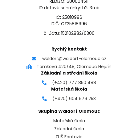
REDIZO: 600004511
ID datové schránky: b2s3fub
IČ: 25818996
DIČ: CZ25818996
č. účtu: 152102882/0300
Rychlý kontakt
waldorf@waldorf-olomouc.cz
Tomkova 420/48, Olomouc Hejčín
Základní a střední škola
(+420) 777 850 488
Mateřská škola
(+420) 604 979 253
Skupina Waldorf Olomouc
Mateřská škola
Základní škola
ZUŠ Fantazie