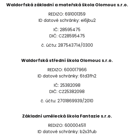
Waldorfská základní a mateřská škola Olomouc s.r.o.
REDIZO: 691001359
ID datové schránky: ei6jbu2
IČ: 28595475
DIČ: CZ28595475
č. účtu: 287543714/0300
Waldorfská střední škola Olomouc s.r.o.
REDIZO: 600017966
ID datové schránky: 6td3fh2
IČ: 25382098
DIČ: CZ25382098
č. účtu: 2701869939/2010
Základní umělecká škola Fantazie s.r.o.
REDIZO: 600004511
ID datové schránky: b2s3fub