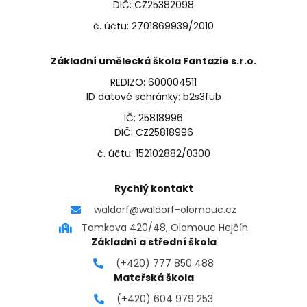
DIČ: CZ25382098
č. účtu: 2701869939/2010
Základní umělecká škola Fantazie s.r.o.
REDIZO: 600004511
ID datové schránky: b2s3fub
IČ: 25818996
DIČ: CZ25818996
č. účtu: 152102882/0300
Rychlý kontakt
waldorf@waldorf-olomouc.cz
Tomkova 420/48, Olomouc Hejčín
Základní a střední škola
(+420) 777 850 488
Mateřská škola
(+420) 604 979 253