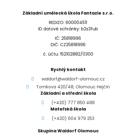
Základní umělecká škola Fantazie s.r.o.
REDIZO: 600004511
ID datové schránky: b2s3fub
IČ: 25818996
DIČ: CZ25818996
č. účtu: 152102882/0300
Rychlý kontakt
waldorf@waldorf-olomouc.cz
Tomkova 420/48, Olomouc Hejčín
Základní a střední škola
(+420) 777 850 488
Mateřská škola
(+420) 604 979 253
Skupina Waldorf Olomouc