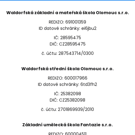
Waldorfská základní a mateřská škola Olomouc s.r.o.
REDIZO: 691001359
ID datové schránky: ei6jbu2
IČ: 28595475
DIČ: CZ28595475
č. účtu: 287543714/0300
Waldorfská střední škola Olomouc s.r.o.
REDIZO: 600017966
ID datové schránky: 6td3fh2
IČ: 25382098
DIČ: CZ25382098
č. účtu: 2701869939/2010
Základní umělecká škola Fantazie s.r.o.
REDIZO: 600004511