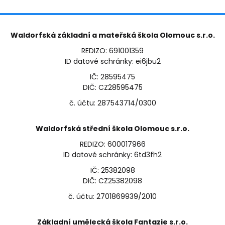
Waldorfská základní a mateřská škola Olomouc s.r.o.
REDIZO: 691001359
ID datové schránky: ei6jbu2
IČ: 28595475
DIČ: CZ28595475
č. účtu: 287543714/0300
Waldorfská střední škola Olomouc s.r.o.
REDIZO: 600017966
ID datové schránky: 6td3fh2
IČ: 25382098
DIČ: CZ25382098
č. účtu: 2701869939/2010
Základní umělecká škola Fantazie s.r.o.