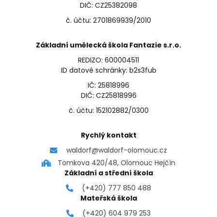
DIČ: CZ25382098
č. účtu: 2701869939/2010
Základní umělecká škola Fantazie s.r.o.
REDIZO: 600004511
ID datové schránky: b2s3fub
IČ: 25818996
DIČ: CZ25818996
č. účtu: 152102882/0300
Rychlý kontakt
waldorf@waldorf-olomouc.cz
Tomkova 420/48, Olomouc Hejčín
Základní a střední škola
(+420) 777 850 488
Mateřská škola
(+420) 604 979 253