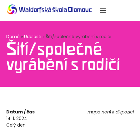
Domů
»
Události
»
Šití/společné vyrábění s rodiči
Šití/společné
vyrábění s rodiči
Datum / čas
mapa není k dispozici
14. 1. 2024
Celý den