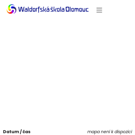
Třídní
besídka
žáků Moniky
Čočkové
Datum / čas
mapa není k dispozici