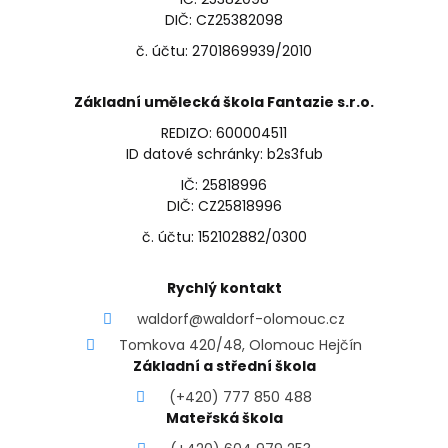
DIČ: CZ25382098
č. účtu: 2701869939/2010
Základní umělecká škola Fantazie s.r.o.
REDIZO: 600004511
ID datové schránky: b2s3fub
IČ: 25818996
DIČ: CZ25818996
č. účtu: 152102882/0300
Rychlý kontakt
waldorf@waldorf-olomouc.cz
Tomkova 420/48, Olomouc Hejčín
Základní a střední škola
(+420) 777 850 488
Mateřská škola