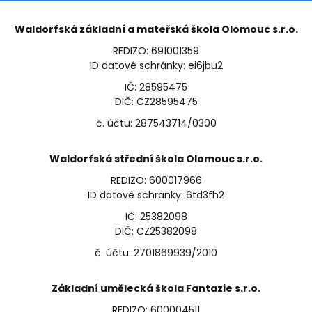
Waldorfská základní a mateřská škola Olomouc s.r.o.
REDIZO: 691001359
ID datové schránky: ei6jbu2
IČ: 28595475
DIČ: CZ28595475
č. účtu: 287543714/0300
Waldorfská střední škola Olomouc s.r.o.
REDIZO: 600017966
ID datové schránky: 6td3fh2
IČ: 25382098
DIČ: CZ25382098
č. účtu: 2701869939/2010
Základní umělecká škola Fantazie s.r.o.
REDIZO: 600004511