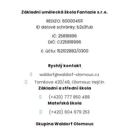
Základní umělecká škola Fantazie s.r.o.
REDIZO: 600004511
ID datové schránky: b2s3fub
IČ: 25818996
DIČ: CZ25818996
č. účtu: 152102882/0300
Rychlý kontakt
waldorf@waldorf-olomouc.cz
Tomkova 420/48, Olomouc Hejčín
Základní a střední škola
(+420) 777 850 488
Mateřská škola
(+420) 604 979 253
Skupina Waldorf Olomouc