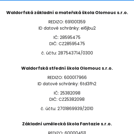
Waldorfská základní a mateřská škola Olomouc s.r.o.
REDIZO: 691001359
ID datové schránky: ei6jbu2
IČ: 28595475
DIČ: CZ28595475
č. účtu: 287543714/0300
Waldorfská střední škola Olomouc s.r.o.
REDIZO: 600017966
ID datové schránky: 6td3fh2
IČ: 25382098
DIČ: CZ25382098
č. účtu: 2701869939/2010
Základní umělecká škola Fantazie s.r.o.
REDIZO: 600004511