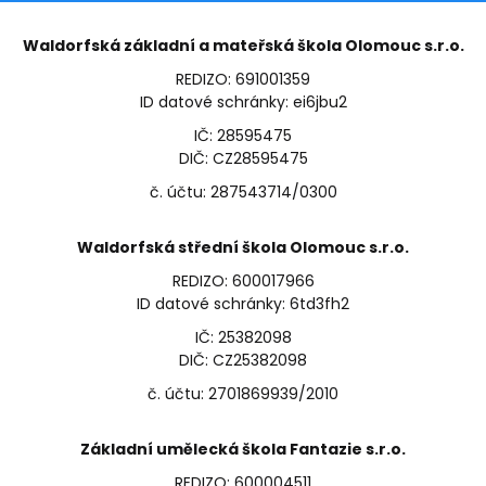
Waldorfská základní a mateřská škola Olomouc s.r.o.
REDIZO: 691001359
ID datové schránky: ei6jbu2
IČ: 28595475
DIČ: CZ28595475
č. účtu: 287543714/0300
Waldorfská střední škola Olomouc s.r.o.
REDIZO: 600017966
ID datové schránky: 6td3fh2
IČ: 25382098
DIČ: CZ25382098
č. účtu: 2701869939/2010
Základní umělecká škola Fantazie s.r.o.
REDIZO: 600004511