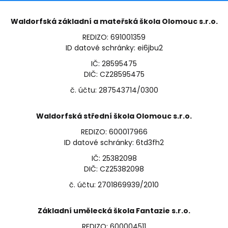
Waldorfská základní a mateřská škola Olomouc s.r.o.
REDIZO: 691001359
ID datové schránky: ei6jbu2
IČ: 28595475
DIČ: CZ28595475
č. účtu: 287543714/0300
Waldorfská střední škola Olomouc s.r.o.
REDIZO: 600017966
ID datové schránky: 6td3fh2
IČ: 25382098
DIČ: CZ25382098
č. účtu: 2701869939/2010
Základní umělecká škola Fantazie s.r.o.
REDIZO: 600004511