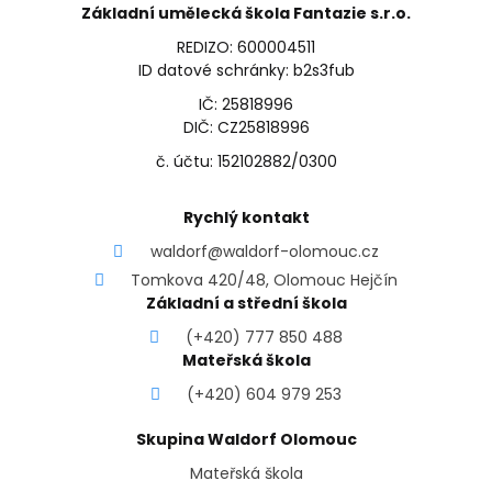
Základní umělecká škola Fantazie s.r.o.
REDIZO: 600004511
ID datové schránky: b2s3fub
IČ: 25818996
DIČ: CZ25818996
č. účtu: 152102882/0300
Rychlý kontakt
waldorf@waldorf-olomouc.cz
Tomkova 420/48, Olomouc Hejčín
Základní a střední škola
(+420) 777 850 488
Mateřská škola
(+420) 604 979 253
Skupina Waldorf Olomouc
Mateřská škola