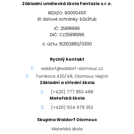
Základní umělecká škola Fantazie s.r.o.
REDIZO: 600004511
ID datové schránky: b2s3fub
IČ: 25818996
DIČ: CZ25818996
č. účtu: 152102882/0300
Rychlý kontakt
waldorf@waldorf-olomouc.cz
Tomkova 420/48, Olomouc Hejčín
Základní a střední škola
(+420) 777 850 488
Mateřská škola
(+420) 604 979 253
Skupina Waldorf Olomouc
Mateřská škola