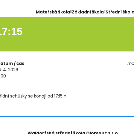
Mateřská škola
Základní škola
Střední škol
17:15
atum / čas
map
6. 4. 2026
:00
řídní schůzky se konají od 17:15 h
Waldorfská střední škola Olomouc s.r.o.