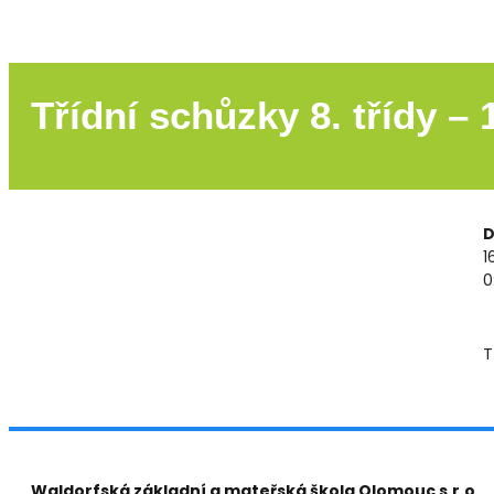
Třídní schůzky 8. třídy – 
D
1
0
T
Waldorfská základní a mateřská škola Olomouc s.r.o.