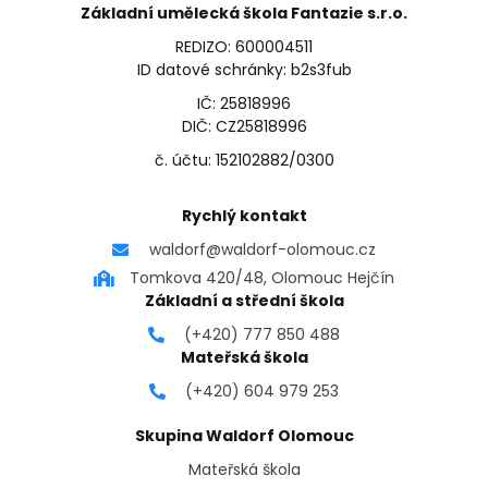
Základní umělecká škola Fantazie s.r.o.
REDIZO: 600004511
ID datové schránky: b2s3fub
IČ: 25818996
DIČ: CZ25818996
č. účtu: 152102882/0300
Rychlý kontakt
waldorf@waldorf-olomouc.cz
Tomkova 420/48, Olomouc Hejčín
Základní a střední škola
(+420) 777 850 488
Mateřská škola
(+420) 604 979 253
Skupina Waldorf Olomouc
Mateřská škola