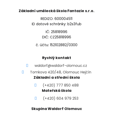
Základní umělecká škola Fantazie s.r.o.
REDIZO: 600004511
ID datové schránky: b2s3fub
IČ: 25818996
DIČ: CZ25818996
č. účtu: 152102882/0300
Rychlý kontakt
waldorf@waldorf-olomouc.cz
Tomkova 420/48, Olomouc Hejčín
Základní a střední škola
(+420) 777 850 488
Mateřská škola
(+420) 604 979 253
Skupina Waldorf Olomouc