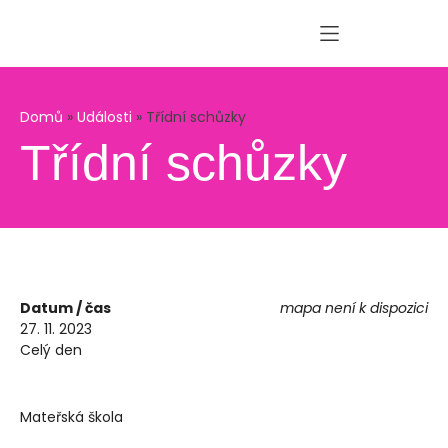
Domů
»
Události
»
Třídní schůzky
Třídní schůzky
Datum / čas
mapa není k dispozici
27. 11. 2023
Celý den
Mateřská škola